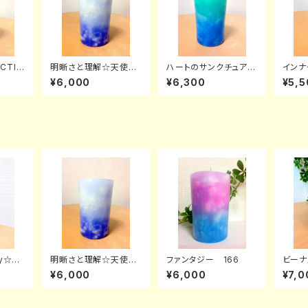
ECTIO
明晰さと理解☆天使の
ハートのサンクチュア
インナ
がり
クリアリング 175
リ 174
し 1
¥6,000
¥6,300
¥5,5
fly☆女
明晰さと理解☆天使の
ファンタジー 166
ビーナ
クリアリング 175
¥6,000
¥6,000
¥7,0