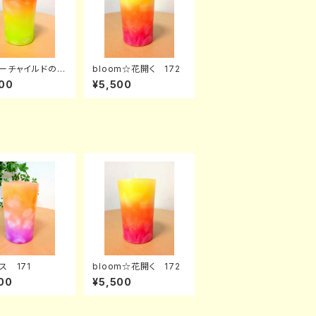
ーチャイルドの癒
bloom☆花開く 172
73
00
¥5,500
ス 171
bloom☆花開く 172
00
¥5,500